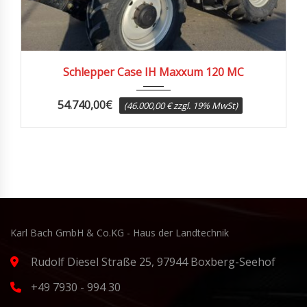
2009
5700
Schlepper Case IH Maxxum 120 MC
54.740,00
€
(46.000,00 € zzgl. 19% MwSt)
Karl Bach GmbH & Co.KG - Haus der Landtechnik
Rudolf Diesel Straße 25, 97944 Boxberg-Seehof
+49 7930 - 994 30