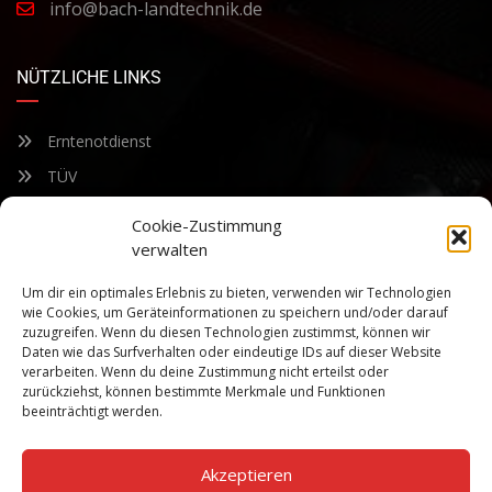
info@bach-landtechnik.de
NÜTZLICHE LINKS
Erntenotdienst
TÜV
Nacherntecheck
Cookie-Zustimmung
verwalten
FÜR UNSEREN NEWSLETTER ANMELDEN
Um dir ein optimales Erlebnis zu bieten, verwenden wir Technologien
wie Cookies, um Geräteinformationen zu speichern und/oder darauf
zuzugreifen. Wenn du diesen Technologien zustimmst, können wir
Bleiben Sie auf dem Laufenden über unsere sich ständig
Daten wie das Surfverhalten oder eindeutige IDs auf dieser Website
weiterentwickelnden Produkteigenschaften und Technologien.
verarbeiten. Wenn du deine Zustimmung nicht erteilst oder
Geben Sie Ihre E-Mail-Adresse ein und abonnieren Sie unseren
zurückziehst, können bestimmte Merkmale und Funktionen
Newsletter.
beeinträchtigt werden.
Akzeptieren