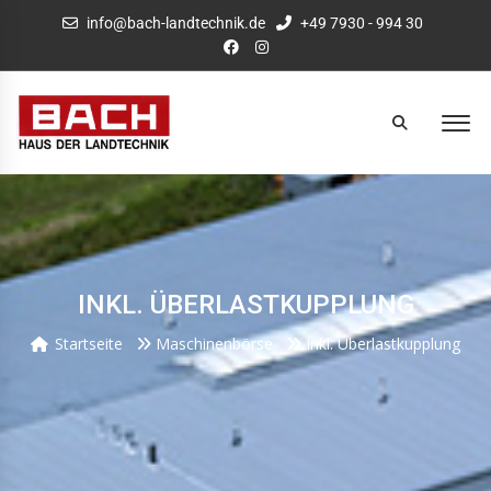
info@bach-landtechnik.de
+49 7930 - 994 30
INKL. ÜBERLASTKUPPLUNG
Startseite
Maschinenbörse
Inkl. Überlastkupplung