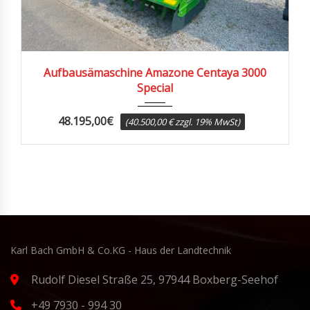
2025
Aufbausämaschine Amazone Centaya 3000
Special
48.195,00
€
(40.500,00 € zzgl. 19% MwSt)
Karl Bach GmbH & Co.KG - Haus der Landtechnik
Rudolf Diesel Straße 25, 97944 Boxberg-Seehof
+49 7930 - 994 30