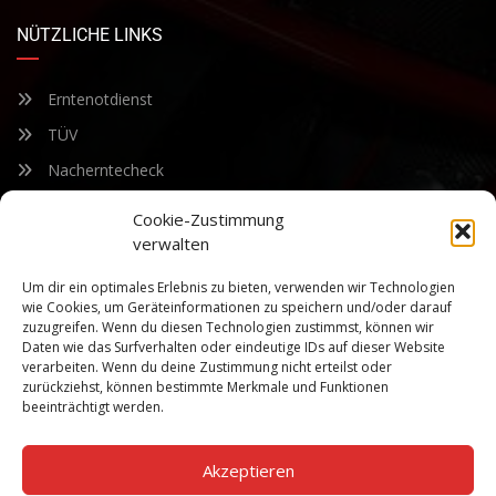
NÜTZLICHE LINKS
Erntenotdienst
TÜV
Nacherntecheck
Cookie-Zustimmung
FÜR UNSEREN NEWSLETTER ANMELDEN
verwalten
Um dir ein optimales Erlebnis zu bieten, verwenden wir Technologien
Bleiben Sie auf dem Laufenden über unsere sich ständig
wie Cookies, um Geräteinformationen zu speichern und/oder darauf
weiterentwickelnden Produkteigenschaften und Technologien.
zuzugreifen. Wenn du diesen Technologien zustimmst, können wir
Geben Sie Ihre E-Mail-Adresse ein und abonnieren Sie unseren
Daten wie das Surfverhalten oder eindeutige IDs auf dieser Website
verarbeiten. Wenn du deine Zustimmung nicht erteilst oder
Newsletter.
zurückziehst, können bestimmte Merkmale und Funktionen
beeinträchtigt werden.
Akzeptieren