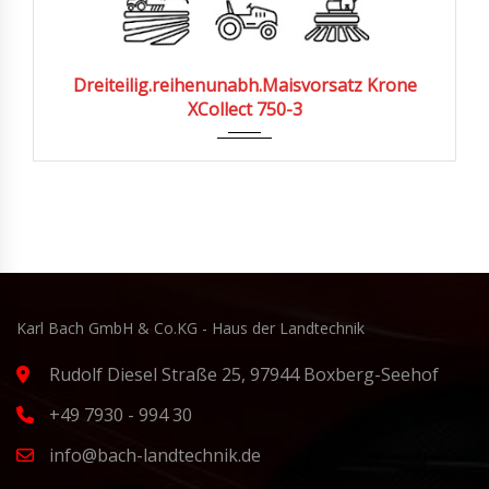
Dreiteilig.reihenunabh.Maisvorsatz Krone
XCollect 750-3
Karl Bach GmbH & Co.KG - Haus der Landtechnik
Rudolf Diesel Straße 25, 97944 Boxberg-Seehof
+49 7930 - 994 30
info@bach-landtechnik.de