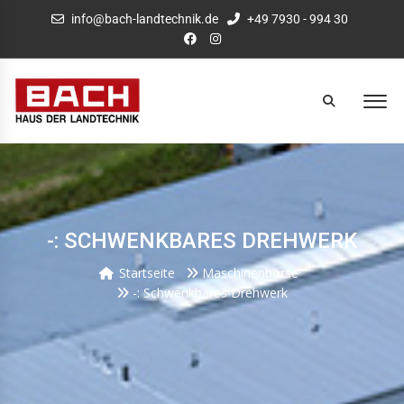
info@bach-landtechnik.de
+49 7930 - 994 30
-: SCHWENKBARES DREHWERK
Startseite
Maschinenbörse
-: Schwenkbares Drehwerk