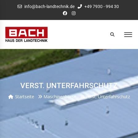
info@bach-landtechnik.de
+49 7930 - 994 30
VERST. UNTERFAHRSCHUTZ
Startseite
Maschinenbörse
Verst. Unterfahrschutz