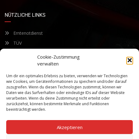
NÜTZLICHE LINKS
Erntenotdienst
TÜV
Nacherntecheck
Cookie-Zustimmung
verwalten
FÜR UNSEREN NEWSLETTER ANMELDEN
Um dir ein optimales Erlebnis zu bieten, verwenden wir Technologien
wie Cookies, um Geräteinformationen zu speichern und/oder darauf
zuzugreifen. Wenn du diesen Technologien zustimmst, können wir
Bleiben Sie auf dem Laufenden über unsere sich ständig
Daten wie das Surfverhalten oder eindeutige IDs auf dieser Website
weiterentwickelnden Produkteigenschaften und Technologien.
verarbeiten. Wenn du deine Zustimmung nicht erteilst oder
Geben Sie Ihre E-Mail-Adresse ein und abonnieren Sie unseren
zurückziehst, können bestimmte Merkmale und Funktionen
Newsletter.
beeinträchtigt werden.
Akzeptieren