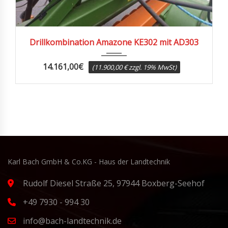
2001
Drillkombination Amazone KE302 mit AD303
14.161,00
€
(11.900,00 € zzgl. 19% MwSt)
Karl Bach GmbH & Co.KG - Haus der Landtechnik
Rudolf Diesel Straße 25, 97944 Boxberg-Seehof
+49 7930 - 994 30
info@bach-landtechnik.de