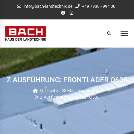
info@bach-landtechnik.de
+49 7930 - 994 30
Z AUSFÜHRUNG: FRONTLADER Q630
Startseite
Maschinenbörse
Z Ausführung: Frontlader Q630