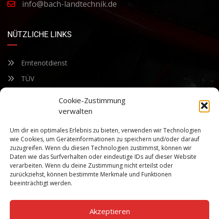
info@bach-landtechnik.de
NÜTZLICHE LINKS
Erntenotdienst
TÜV
Nacherntecheck
Cookie-Zustimmung
verwalten
FÜR UNSEREN NEWSLETTER ANMELDEN
Um dir ein optimales Erlebnis zu bieten, verwenden wir Technologien
wie Cookies, um Geräteinformationen zu speichern und/oder darauf
zuzugreifen. Wenn du diesen Technologien zustimmst, können wir
Bleiben Sie auf dem Laufenden über unsere sich ständig
Daten wie das Surfverhalten oder eindeutige IDs auf dieser Website
weiterentwickelnden Produkteigenschaften und Technologien.
verarbeiten. Wenn du deine Zustimmung nicht erteilst oder
Geben Sie Ihre E-Mail-Adresse ein und abonnieren Sie unseren
zurückziehst, können bestimmte Merkmale und Funktionen
Newsletter.
beeinträchtigt werden.
Akzeptieren