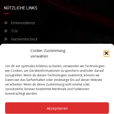
NÜTZLICHE LINKS
Erntenotdienst
TÜV
Nacherntecheck
Cookie-Zustimmung
FÜR UNSEREN NEWSLETTER ANMELDEN
verwalten
Um dir ein optimales Erlebnis zu bieten, verwenden wir Technologien
Bleiben Sie auf dem Laufenden über unsere sich ständig
wie Cookies, um Geräteinformationen zu speichern und/oder darauf
weiterentwickelnden Produkteigenschaften und Technologien.
zuzugreifen. Wenn du diesen Technologien zustimmst, können wir
Geben Sie Ihre E-Mail-Adresse ein und abonnieren Sie unseren
Daten wie das Surfverhalten oder eindeutige IDs auf dieser Website
verarbeiten. Wenn du deine Zustimmung nicht erteilst oder
Newsletter.
zurückziehst, können bestimmte Merkmale und Funktionen
beeinträchtigt werden.
Akzeptieren