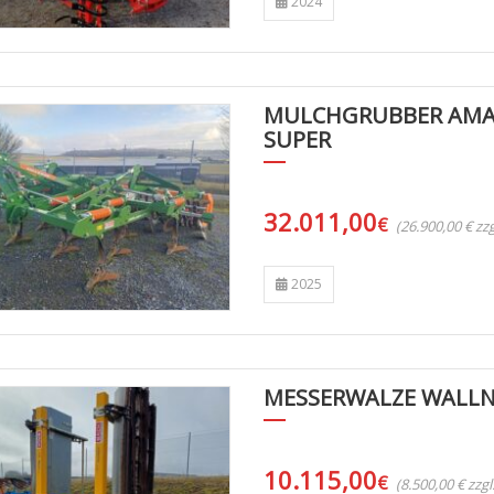
2024
MULCHGRUBBER AMAZ
SUPER
32.011,00
€
(26.900,00 € z
2025
MESSERWALZE WALLN
10.115,00
€
(8.500,00 € zzg