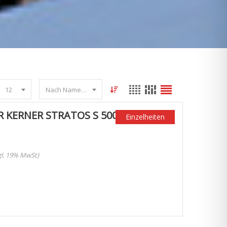
12
Nach Name sortieren
 KERNER STRATOS S 500
Einzelheiten
zgl. 19% MwSt)