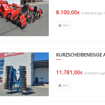
8.100,00
€
(6.806,00 € zzgl.
2024
KURZSCHEIBENEGGE 
11.781,00
€
(9.900,00 € zzg
2020