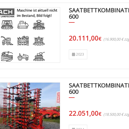
SAATBETTKOMBINAT
600
20.111,00
€
(16.900,00 € z
2023
SAATBETTKOMBINAT
600
22.051,00
€
(18.500,00 € z