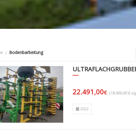
te
Bodenbarbeitung
ULTRAFLACHGRUBBER
22.491,00
€
(18.900,00 € z
2022