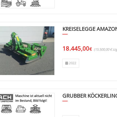
KREISELEGGE AMAZON
18.445,00
€
(15.500,00 € z
2022
GRUBBER KÖCKERLIN