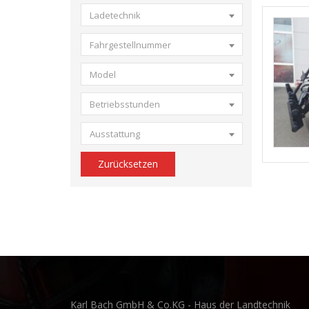
Ladetechnik
Fahrgestellnummer
Model
Betriebsstunden
Ausstattung
Zurücksetzen
Karl Bach GmbH & Co.KG - Haus der Landtechnik