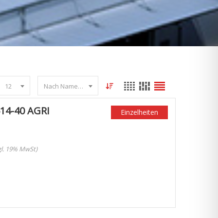
12
Nach Name sortieren
14-40 AGRI
Einzelheiten
zgl. 19% MwSt)