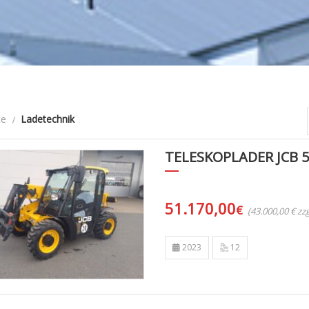
te
Ladetechnik
TELESKOPLADER JCB 5
51.170,00
€
(43.000,00 € z
2023
12