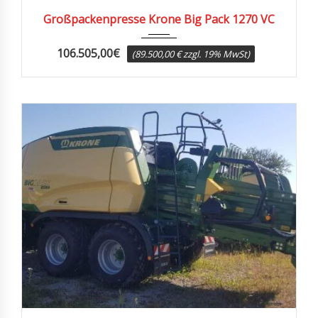
2019
22710
Großpackenpresse Krone Big Pack 1270 VC
106.505,00
€
(89.500,00 € zzgl. 19% MwSt)