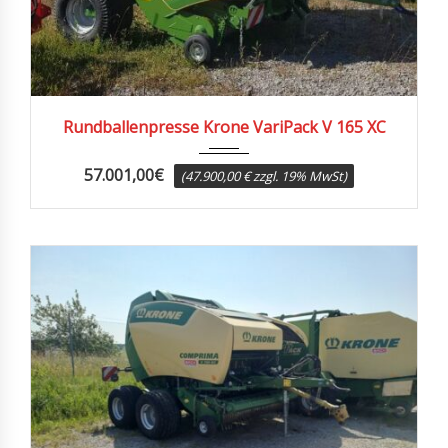
2024
99
Rundballenpresse Krone VariPack V 165 XC
57.001,00
€
(47.900,00 € zzgl. 19% MwSt)