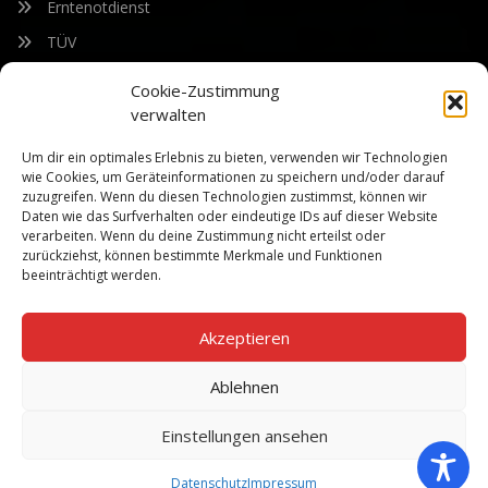
Erntenotdienst
TÜV
Nacherntecheck
Cookie-Zustimmung
verwalten
FÜR UNSEREN NEWSLETTER ANMELDEN
Um dir ein optimales Erlebnis zu bieten, verwenden wir Technologien
wie Cookies, um Geräteinformationen zu speichern und/oder darauf
zuzugreifen. Wenn du diesen Technologien zustimmst, können wir
Bleiben Sie auf dem Laufenden über unsere sich ständig
Daten wie das Surfverhalten oder eindeutige IDs auf dieser Website
weiterentwickelnden Produkteigenschaften und Technologien.
verarbeiten. Wenn du deine Zustimmung nicht erteilst oder
Geben Sie Ihre E-Mail-Adresse ein und abonnieren Sie unseren
zurückziehst, können bestimmte Merkmale und Funktionen
Newsletter.
beeinträchtigt werden.
Akzeptieren
Ablehnen
Abonnieren
Einstellungen ansehen
Datenschutz
Impressum