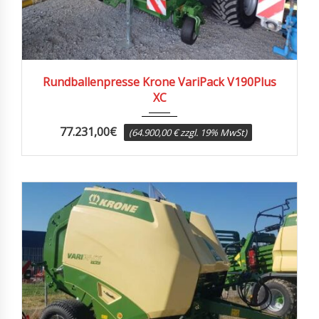
2023
1340
Rundballenpresse Krone VariPack V190Plus
XC
77.231,00
€
(64.900,00 € zzgl. 19% MwSt)