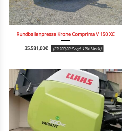
2019
18572
Rundballenpresse Krone Comprima V 150 XC
35.581,00
€
(29.900,00 € zzgl. 19% MwSt)