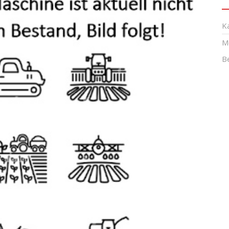
K
M
B