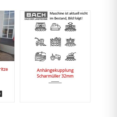
itze
Schau
Anhängekupplung
Scharmüller 32mm
(66
)