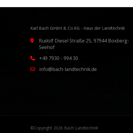
Karl Bach GmbH & Co.KG - Haus der Landtechnik
Rudolf Diesel Straße 25, 97944 Boxberg-
Seehof
+49 7930 - 994 30
info@bach-landtechnik.de
©Copyright 2026
Bach Landtechnik