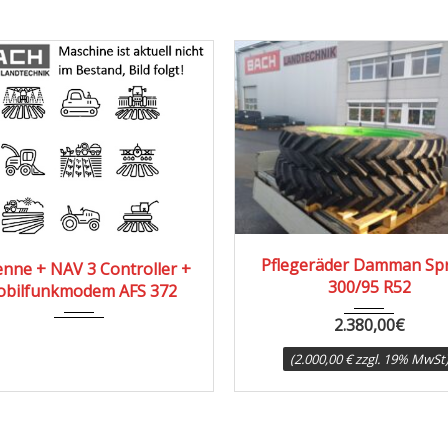
Pflegeräder Damman Spr
nne + NAV 3 Controller +
300/95 R52
bilfunkmodem AFS 372
2.380,00
€
(2.000,00 € zzgl. 19% MwSt