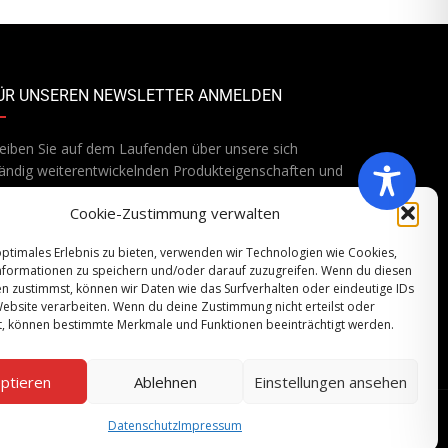
ÜR UNSEREN NEWSLETTER ANMELDEN
eiben Sie auf dem Laufenden über unsere sich
ändig weiterentwickelnden Produkteigenschaften und
chnologien. Geben Sie Ihre E-Mail-Adresse ein und
Cookie-Zustimmung verwalten
onnieren Sie unseren Newsletter.
optimales Erlebnis zu bieten, verwenden wir Technologien wie Cookies,
formationen zu speichern und/oder darauf zuzugreifen. Wenn du diesen
n zustimmst, können wir Daten wie das Surfverhalten oder eindeutige IDs
Website verarbeiten. Wenn du deine Zustimmung nicht erteilst oder
Abonnieren
t, können bestimmte Merkmale und Funktionen beeinträchtigt werden.
ptieren
Ablehnen
Einstellungen ansehen
Datenschutz
Impressum
utz
Impressum
Händler – Neumaschinen-Bestand