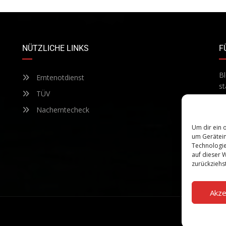
NÜTZLICHE LINKS
F
Bl
Erntenotdienst
st
TÜV
Te
ab
Nacherntecheck
Um dir ein 
um Gerätein
Technologie
auf dieser 
zurückziehs
Akze
Datensch