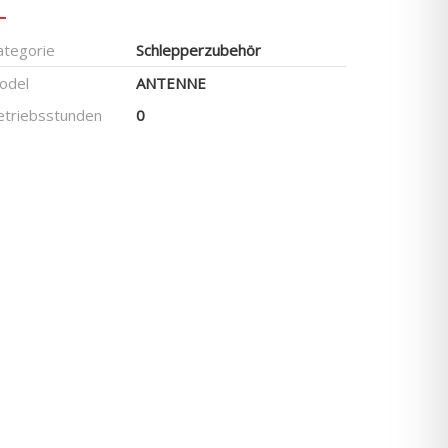
ategorie
Schlepperzubehör
odel
ANTENNE
etriebsstunden
0