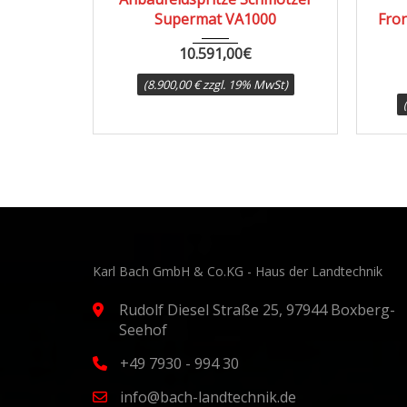
Supermat VA1000
Fro
10.591,00
€
(8.900,00 € zzgl. 19% MwSt)
Karl Bach GmbH & Co.KG - Haus der Landtechnik
Rudolf Diesel Straße 25, 97944 Boxberg-
Seehof
+49 7930 - 994 30
info@bach-landtechnik.de