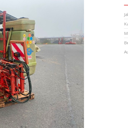
Ja
K
M
B
A