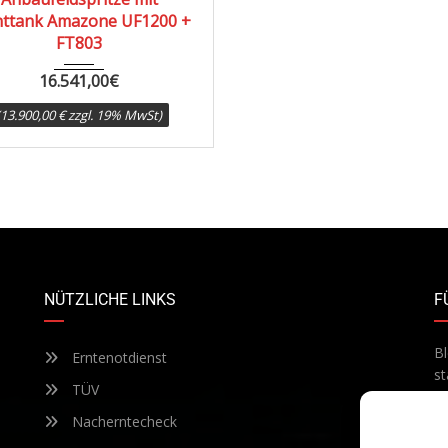
nttank Amazone UF1200 +
FT803
16.541,00
€
(13.900,00 € zzgl. 19% MwSt)
NÜTZLICHE LINKS
F
Bl
Erntenotdienst
st
TÜV
Te
ab
Nacherntecheck