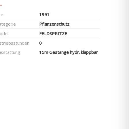
hr
1991
ategorie
Pflanzenschutz
odel
FELDSPRITZE
etriebsstunden
0
usstattung
15m Gestänge hydr. klappbar