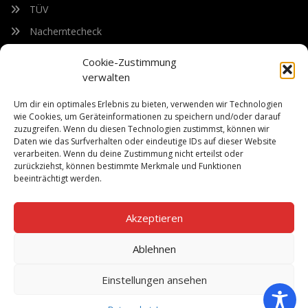
TÜV
Nacherntecheck
Cookie-Zustimmung
FÜR UNSEREN NEWSLETTER ANMELDEN
verwalten
Um dir ein optimales Erlebnis zu bieten, verwenden wir Technologien
Bleiben Sie auf dem Laufenden über unsere sich ständig
wie Cookies, um Geräteinformationen zu speichern und/oder darauf
weiterentwickelnden Produkteigenschaften und Technologien.
zuzugreifen. Wenn du diesen Technologien zustimmst, können wir
Geben Sie Ihre E-Mail-Adresse ein und abonnieren Sie unseren
Daten wie das Surfverhalten oder eindeutige IDs auf dieser Website
verarbeiten. Wenn du deine Zustimmung nicht erteilst oder
Newsletter.
zurückziehst, können bestimmte Merkmale und Funktionen
beeinträchtigt werden.
Akzeptieren
Abonnieren
Ablehnen
Einstellungen ansehen
©Copyright 2026
Bach Landtechnik
Datenschutz
Impressum
Händler – Neumaschinen-Bestand