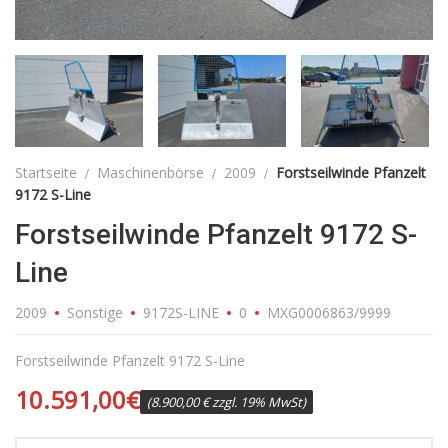
Startseite
Maschinenbörse
2009
Forstseilwinde Pfanzelt
9172 S-Line
Forstseilwinde Pfanzelt 9172 S-
Line
2009
Sonstige
9172S-LINE
0
MXG0006863/9999
Forstseilwinde Pfanzelt 9172 S-Line
10.591,00
€
(8.900,00 € zzgl. 19% MwSt)