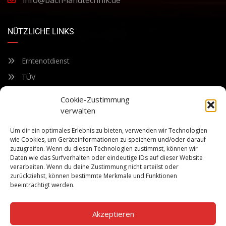
NÜTZLICHE LINKS
Erntenotdienst
TÜV
Nacherntecheck
Cookie-Zustimmung
verwalten
FÜR UNSEREN NEWSLETTER ANMELDEN
Um dir ein optimales Erlebnis zu bieten, verwenden wir Technologien
wie Cookies, um Geräteinformationen zu speichern und/oder darauf
zuzugreifen. Wenn du diesen Technologien zustimmst, können wir
Bleiben Sie auf dem Laufenden über unsere sich ständig
Daten wie das Surfverhalten oder eindeutige IDs auf dieser Website
weiterentwickelnden Produkteigenschaften und Technologien.
verarbeiten. Wenn du deine Zustimmung nicht erteilst oder
Geben Sie Ihre E-Mail-Adresse ein und abonnieren Sie unseren
zurückziehst, können bestimmte Merkmale und Funktionen
Newsletter.
beeinträchtigt werden.
Akzeptieren