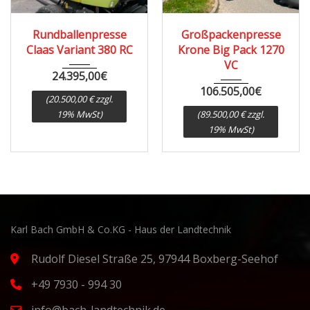
2014
2019
22710
Rundballenpresse
Großpackenpresse
Claas Variant 380 RC
Krone Big Pack 1270
VC
24.395,00
€
106.505,00
€
(20.500,00 € zzgl.
19% MwSt)
(89.500,00 € zzgl.
19% MwSt)
Karl Bach GmbH & Co.KG - Haus der Landtechnik
Rudolf Diesel Straße 25, 97944 Boxberg-Seehof
+49 7930 - 994 30
info@bach-landtechnik.de