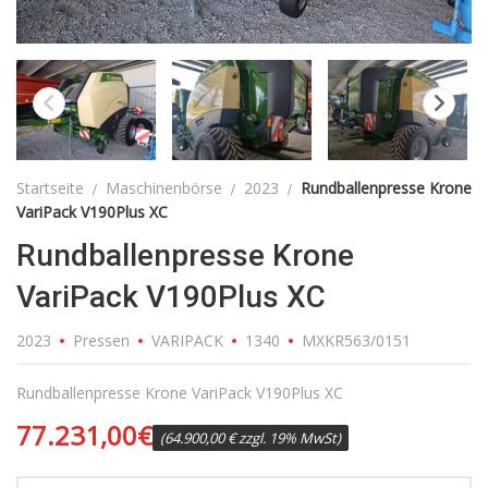
Startseite
Maschinenbörse
2023
Rundballenpresse Krone
VariPack V190Plus XC
Rundballenpresse Krone
VariPack V190Plus XC
2023
Pressen
VARIPACK
1340
MXKR563/0151
Rundballenpresse Krone VariPack V190Plus XC
77.231,00
€
(64.900,00 € zzgl. 19% MwSt)