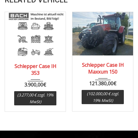
RELATED VEHICLE
1967
8000
Schlepper Case IH
Schlepper Case IH
Maxxum 150
353
121.380,00
€
3.900,00
€
(102.000,00 € zzgl.
(3.277,00 € zzgl. 19%
19% MwSt)
MwSt)