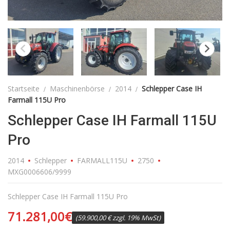
Startseite
Maschinenbörse
2014
Schlepper Case IH
Farmall 115U Pro
Schlepper Case IH Farmall 115U
Pro
2014
Schlepper
FARMALL115U
2750
MXG0006606/9999
Schlepper Case IH Farmall 115U Pro
71.281,00
€
(59.900,00 € zzgl. 19% MwSt)