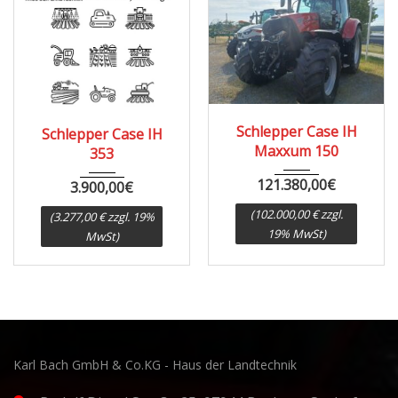
1967
8000
Schlepper Case IH
Schlepper Case IH
Maxxum 150
353
121.380,00
€
3.900,00
€
(102.000,00 € zzgl.
(3.277,00 € zzgl. 19%
19% MwSt)
MwSt)
Karl Bach GmbH & Co.KG - Haus der Landtechnik