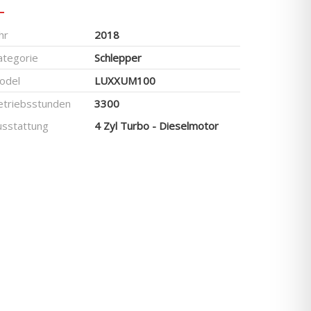
hr
2018
ategorie
Schlepper
odel
LUXXUM100
etriebsstunden
3300
usstattung
4 Zyl Turbo - Dieselmotor