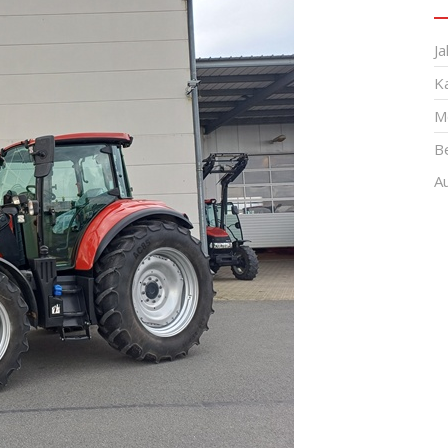
Ja
K
M
B
A