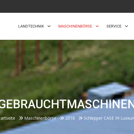
LANDTECHNIK
MASCHINENBÖRSE
SERVICE
GEBRAUCHTMASCHINE
tartseite
Maschinenbörse
2018
Schlepper CASE IH Luxxu