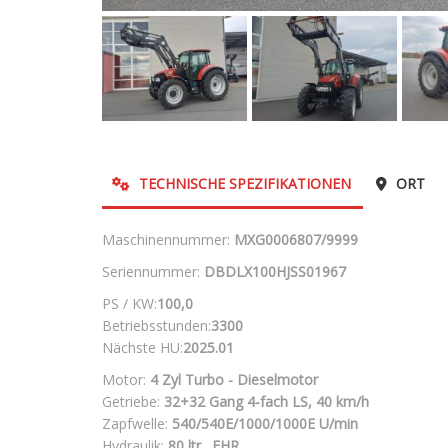
TECHNISCHE SPEZIFIKATIONEN
ORT
Maschinennummer:
MXG0006807/9999
Seriennummer:
DBDLX100HJSS01967
PS / KW:
100,0
Betriebsstunden:
3300
Nächste HU:
2025.01
Motor:
4 Zyl Turbo - Dieselmotor
Getriebe:
32+32 Gang 4-fach LS, 40 km/h
Zapfwelle:
540/540E/1000/1000E U/min
Hydraulik:
80 ltr., EHR