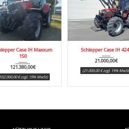
1994
6000
se IH Maxxum
Schlepper Case IH 4240
0
21.000,00
€
0,00
€
(21.000,00 € zzgl. 19% MwSt)
zgl. 19% MwSt)