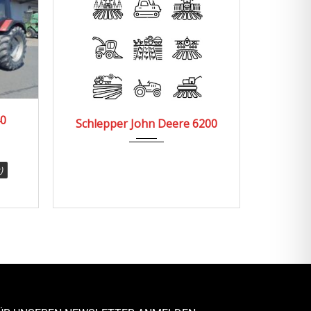
1995
3320
1988
Schlepper John Deere 6200
Schlepper Case I