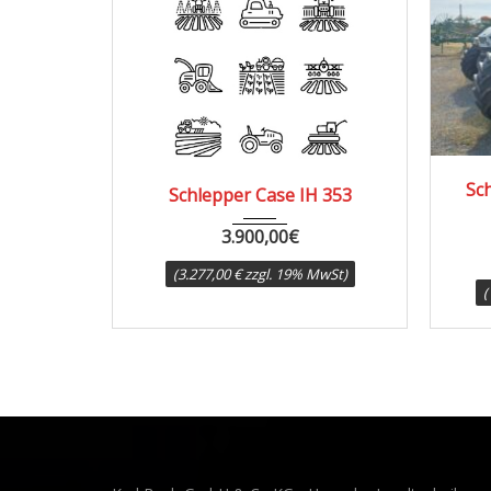
1967
8000
Schlepper Ca
Schlepper Case IH 353
15
3.900,00
€
121.38
(3.277,00 € zzgl. 19% MwSt)
(102.000,00 € z