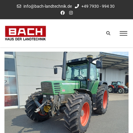
info@bach-landtechnik.de
+49 7930 - 994 30