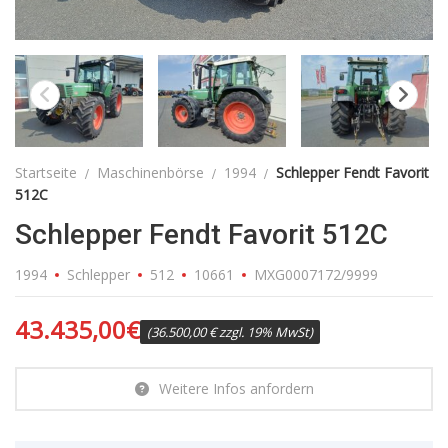
Startseite
Maschinenbörse
1994
Schlepper Fendt Favorit
512C
Schlepper Fendt Favorit 512C
1994
Schlepper
512
10661
MXG0007172/9999
43.435,00
€
(36.500,00 € zzgl. 19% MwSt)
Weitere Infos anfordern