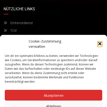
NÜTZLICHE LINKS
Erntenotdienst
TÜV
Nacherntecheck
Cookie-Zustimmung
verwalten
FÜR UNSEREN NEWSLETTER ANMELDEN
Um dir ein optimales Erlebnis zu bieten, verwenden wir Technologien
wie Cookies, um Geräteinformationen zu speichern und/oder darauf
zuzugreifen. Wenn du diesen Technologien zustimmst, können wir
Bleiben Sie auf dem Laufenden über unsere sich ständig
Daten wie das Surfverhalten oder eindeutige IDs auf dieser Website
weiterentwickelnden Produkteigenschaften und Technologien.
verarbeiten. Wenn du deine Zustimmung nicht erteilst oder
Geben Sie Ihre E-Mail-Adresse ein und abonnieren Sie unseren
zurückziehst, können bestimmte Merkmale und Funktionen
Newsletter.
beeinträchtigt werden.
Akzeptieren
Ablehnen