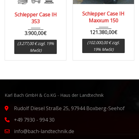
1967
8000
Schlepper Case IH
Schlepper Case IH
Maxxum 150
353
121.380,00
€
3.900,00
€
(102.000,00 € zzgl.
(3.277,00 € zzgl. 19%
19% MwSt)
MwSt)
Karl Bach GmbH & Co.KG - Haus der Landtechnik
Rudolf Diesel Straße 25, 97944 Boxberg-Seehof
+49 7930 - 994 30
info@bach-landtechnik.de