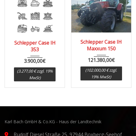
1967
8000
Schlepper Case IH
Schlepper Case IH
Maxxum 150
353
121.380,00
€
3.900,00
€
(102.000,00 € zzgl.
(3.277,00 € zzgl. 19%
19% MwSt)
MwSt)
Karl Bach GmbH & Co.KG - Haus der Landtechnik
Rudolf Diesel Straße 25, 97944 Boxberg-Seehof