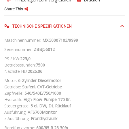
Share This
TECHNISCHE SPEZIFIKATIONEN
Maschinennummer:
MXG0007103/9999
Seriennummer:
ZBBJ56012
PS / KW:
225,0
Betriebsstunden:
7500
Nächste HU:
2026.06
Motor:
6-Zylinder Dieselmotor
Getriebe:
Stufenl. CVT-Getriebe
Zapfwelle:
540/540E/750/1000
Hydraulik:
High-Flow-Pumpe 170 ltr.
Steuergeräte:
5 el. DW, DL Rücklauf
Ausführung:
AFS700Monitor
z Ausführung:
Fronthydraulik
Bereifung vorne:
600/65 R 28
30%