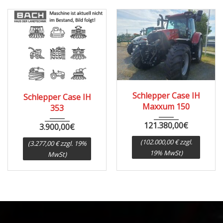
1967
8000
Schlepper Case IH
Schlepper Case IH
Maxxum 150
353
121.380,00
€
3.900,00
€
(102.000,00 € zzgl.
(3.277,00 € zzgl. 19%
19% MwSt)
MwSt)