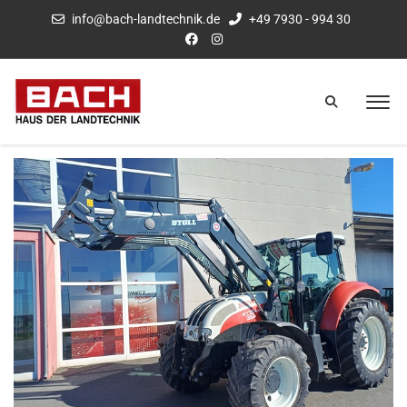
info@bach-landtechnik.de
+49 7930 - 994 30