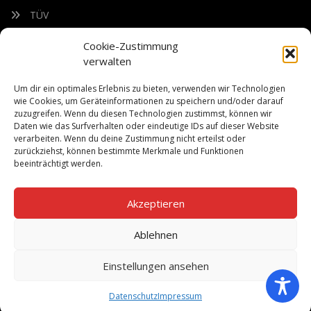
TÜV
Nacherntecheck
Cookie-Zustimmung
verwalten
FÜR UNSEREN NEWSLETTER ANMELDEN
Um dir ein optimales Erlebnis zu bieten, verwenden wir Technologien
wie Cookies, um Geräteinformationen zu speichern und/oder darauf
zuzugreifen. Wenn du diesen Technologien zustimmst, können wir
Bleiben Sie auf dem Laufenden über unsere sich ständig
Daten wie das Surfverhalten oder eindeutige IDs auf dieser Website
weiterentwickelnden Produkteigenschaften und Technologien.
verarbeiten. Wenn du deine Zustimmung nicht erteilst oder
Geben Sie Ihre E-Mail-Adresse ein und abonnieren Sie unseren
zurückziehst, können bestimmte Merkmale und Funktionen
Newsletter.
beeinträchtigt werden.
Akzeptieren
Ablehnen
Abonnieren
Einstellungen ansehen
Datenschutz
Impressum
©Copyright 2026
Bach Landtechnik