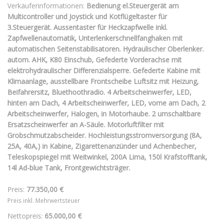
Verkäuferinformationen:
Bedienung el.Steuergerät am
Multicontroller und Joystick und Kotflügeltaster für
3.Steuergerät. Aussentaster für Heckzapfwelle inkl.
Zapfwellenautomatik, Unterlenkerschnellfanghaken mit
automatischen Seitenstabilisatoren. Hydraulischer Oberlenker.
autom. AHK, K80 Einschub, Gefederte Vorderachse mit
elektrohydraulischer Differenzialsperre. Gefederte Kabine mit
Klimaanlage, ausstellbare Frontscheibe Luftsitz mit Heizung,
Beifahrersitz, Bluethoothradio. 4 Arbeitscheinwerfer, LED,
hinten am Dach, 4 Arbeitscheinwerfer, LED, vorne am Dach, 2
Arbeitscheinwerfer, Halogen, in Motorhaube. 2 umschaltbare
Ersatzscheinwerfer an A-Säule. Motorluftfilter mit
Grobschmutzabscheider. Hochleistungsstromversorgung (8A,
25A, 40A,) in Kabine, Zigarettenanzünder und Achenbecher,
Teleskopspiegel mit Weitwinkel, 200A Lima, 150l Krafstofftank,
14l Ad-blue Tank, Frontgewichtsträger.
Preis:
77.350,00 €
Preis inkl. Mehrwertsteuer
Nettopreis:
65.000,00 €