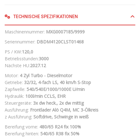
TECHNISCHE SPEZIFIKATIONEN
Maschinennummer:
MXG0007185/9999
Seriennummer:
DBDM4120CLST01468
PS / KW:
120,0
Betriebsstunden:
3000
Nächste HU:
2027.12
Motor:
4 Zyl Turbo - Dieselmotor
Getriebe:
32/32, 4-fach LS, 40 km/h S-Stop
Zapfwelle:
540/540E/1000/1000E U/min
Hydraulik:
100l/min CCLS, EHR
Steuergeräte:
3x dw heck., 2x dw mittig
Ausführung:
Frontlader Alö Q4M, MC 3-Ölkreis
z Ausführung:
Softdrive, Schwinge in weiß
Bereifung vorne:
480/65 R24 fix
100%
Bereifung hinten:
540/65 R38 fix
50%