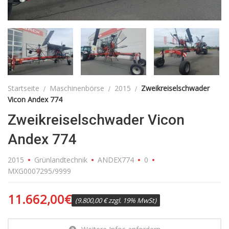
Startseite
Maschinenbörse
2015
Zweikreiselschwader
Vicon Andex 774
Zweikreiselschwader Vicon
Andex 774
2015
Grünlandtechnik
ANDEX774
0
MXG0007295/9999
11.662,00
€
(9.800,00 € zzgl. 19% MwSt)