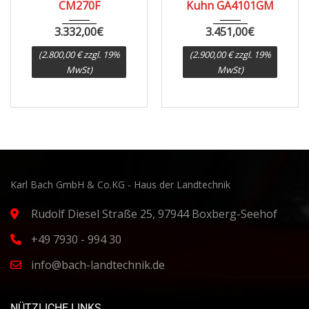
CM270F
Kuhn GA4101GM
3.332,00
€
3.451,00
€
(2.800,00 € zzgl. 19%
(2.900,00 € zzgl. 19%
MwSt)
MwSt)
Karl Bach GmbH & Co.KG - Haus der Landtechnik
Rudolf Diesel Straße 25, 97944 Boxberg-Seehof
+49 7930 - 994 30
info@bach-landtechnik.de
NÜTZLICHE LINKS