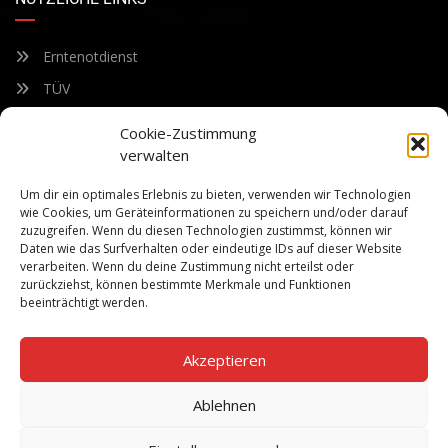
Erntenotdienst
TÜV
Nacherntecheck
Cookie-Zustimmung
verwalten
FÜR UNSEREN NEWSLETTER ANMELDEN
Um dir ein optimales Erlebnis zu bieten, verwenden wir Technologien
wie Cookies, um Geräteinformationen zu speichern und/oder darauf
zuzugreifen. Wenn du diesen Technologien zustimmst, können wir
Bleiben Sie auf dem Laufenden über unsere sich ständig
Daten wie das Surfverhalten oder eindeutige IDs auf dieser Website
weiterentwickelnden Produkteigenschaften und Technologien.
verarbeiten. Wenn du deine Zustimmung nicht erteilst oder
Geben Sie Ihre E-Mail-Adresse ein und abonnieren Sie unseren
zurückziehst, können bestimmte Merkmale und Funktionen
Newsletter.
beeinträchtigt werden.
Akzeptieren
Ablehnen
Abonnieren