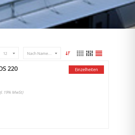
12
Nach Name sortieren
OS 220
Einzelheiten
zgl. 19% MwSt)