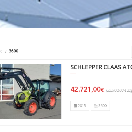
te
3600
SCHLEPPER CLAAS AT
42.721,00
€
(35.900,00 € z
2015
3600