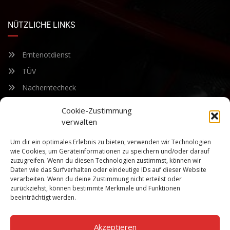
NÜTZLICHE LINKS
Erntenotdienst
TÜV
Nacherntecheck
Cookie-Zustimmung
FÜR UNSEREN NEWSLETTER ANMELDEN
verwalten
Um dir ein optimales Erlebnis zu bieten, verwenden wir Technologien
Bleiben Sie auf dem Laufenden über unsere sich ständig
wie Cookies, um Geräteinformationen zu speichern und/oder darauf
weiterentwickelnden Produkteigenschaften und Technologien.
zuzugreifen. Wenn du diesen Technologien zustimmst, können wir
Geben Sie Ihre E-Mail-Adresse ein und abonnieren Sie unseren
Daten wie das Surfverhalten oder eindeutige IDs auf dieser Website
verarbeiten. Wenn du deine Zustimmung nicht erteilst oder
Newsletter.
zurückziehst, können bestimmte Merkmale und Funktionen
beeinträchtigt werden.
Akzeptieren