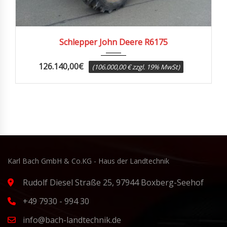
2015
4000
Schlepper John Deere R6175
126.140,00
€
(106.000,00 € zzgl. 19% MwSt)
Karl Bach GmbH & Co.KG - Haus der Landtechnik
Rudolf Diesel Straße 25, 97944 Boxberg-Seehof
+49 7930 - 994 30
info@bach-landtechnik.de