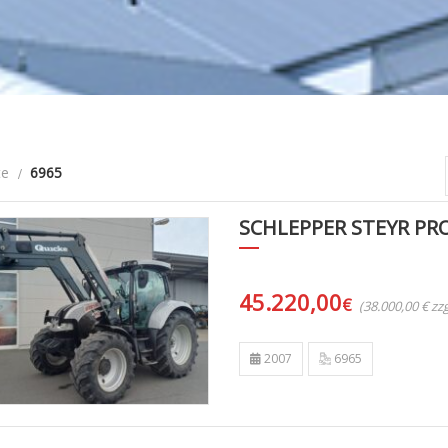
te
6965
SCHLEPPER STEYR PRO
45.220,00
€
(38.000,00 € z
2007
6965