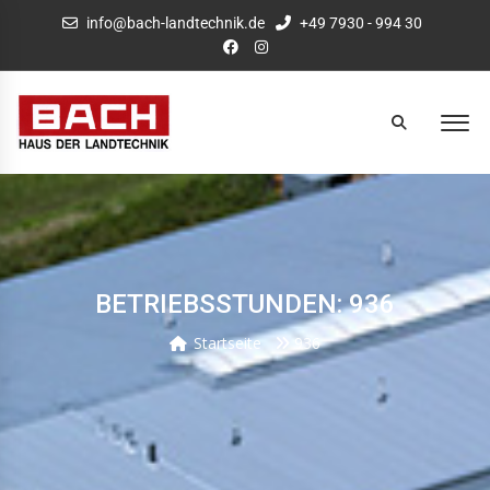
info@bach-landtechnik.de
+49 7930 - 994 30
BETRIEBSSTUNDEN: 936
Startseite
936