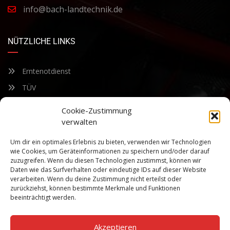
info@bach-landtechnik.de
NÜTZLICHE LINKS
Erntenotdienst
TÜV
Nacherntecheck
Cookie-Zustimmung
verwalten
FÜR UNSEREN NEWSLETTER ANMELDEN
Um dir ein optimales Erlebnis zu bieten, verwenden wir Technologien
wie Cookies, um Geräteinformationen zu speichern und/oder darauf
zuzugreifen. Wenn du diesen Technologien zustimmst, können wir
Bleiben Sie auf dem Laufenden über unsere sich ständig
Daten wie das Surfverhalten oder eindeutige IDs auf dieser Website
weiterentwickelnden Produkteigenschaften und Technologien.
verarbeiten. Wenn du deine Zustimmung nicht erteilst oder
Geben Sie Ihre E-Mail-Adresse ein und abonnieren Sie unseren
zurückziehst, können bestimmte Merkmale und Funktionen
Newsletter.
beeinträchtigt werden.
Akzeptieren