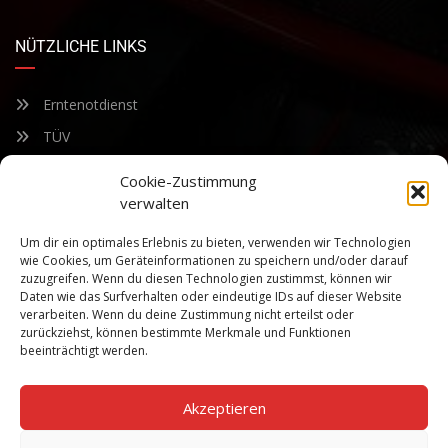
NÜTZLICHE LINKS
Erntenotdienst
TÜV
Nacherntecheck
Cookie-Zustimmung
verwalten
FÜR UNSEREN NEWSLETTER ANMELDEN
Um dir ein optimales Erlebnis zu bieten, verwenden wir Technologien
wie Cookies, um Geräteinformationen zu speichern und/oder darauf
zuzugreifen. Wenn du diesen Technologien zustimmst, können wir
Bleiben Sie auf dem Laufenden über unsere sich ständig
Daten wie das Surfverhalten oder eindeutige IDs auf dieser Website
weiterentwickelnden Produkteigenschaften und Technologien.
verarbeiten. Wenn du deine Zustimmung nicht erteilst oder
Geben Sie Ihre E-Mail-Adresse ein und abonnieren Sie unseren
zurückziehst, können bestimmte Merkmale und Funktionen
Newsletter.
beeinträchtigt werden.
Akzeptieren