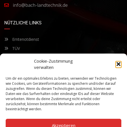
info@bach-landtechnik.de
NÜTZLICHE LINKS
Erntenotdienst
TÜV
Nacherntecheck
Cookie-Zustimmung
verwalten
FÜR UNSEREN NEWSLETTER ANMELDEN
Um dir ein optimales Erlebnis zu bieten, verwenden wir Technologien
wie Cookies, um Geräteinformationen zu speichern und/oder darauf
zuzugreifen. Wenn du diesen Technologien zustimmst, können wir
Bleiben Sie auf dem Laufenden über unsere sich ständig
Daten wie das Surfverhalten oder eindeutige IDs auf dieser Website
weiterentwickelnden Produkteigenschaften und Technologien.
verarbeiten. Wenn du deine Zustimmung nicht erteilst oder
Geben Sie Ihre E-Mail-Adresse ein und abonnieren Sie unseren
zurückziehst, können bestimmte Merkmale und Funktionen
Newsletter.
beeinträchtigt werden.
Akzeptieren