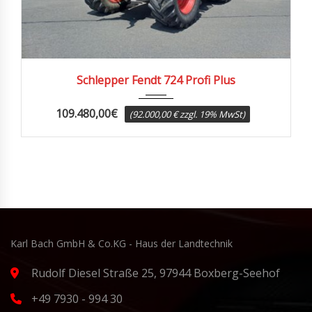
2017
5950
Schlepper Fendt 724 Profi Plus
109.480,00
€
(92.000,00 € zzgl. 19% MwSt)
Karl Bach GmbH & Co.KG - Haus der Landtechnik
Rudolf Diesel Straße 25, 97944 Boxberg-Seehof
+49 7930 - 994 30