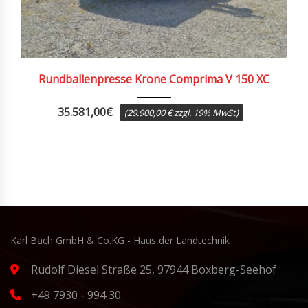
2019
18572
Rundballenpresse Krone Comprima V 150 XC
35.581,00
€
(29.900,00 € zzgl. 19% MwSt)
Karl Bach GmbH & Co.KG - Haus der Landtechnik
Rudolf Diesel Straße 25, 97944 Boxberg-Seehof
+49 7930 - 994 30