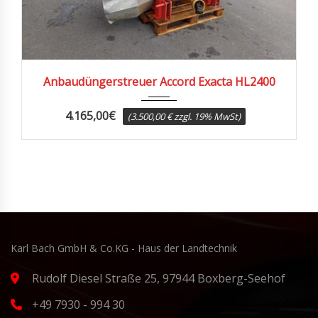
2007
Anbaudüngerstreuer Accord Exacta HL2400
4.165,00
€
(3.500,00 € zzgl. 19% MwSt)
Karl Bach GmbH & Co.KG - Haus der Landtechnik
Rudolf Diesel Straße 25, 97944 Boxberg-Seehof
+49 7930 - 994 30