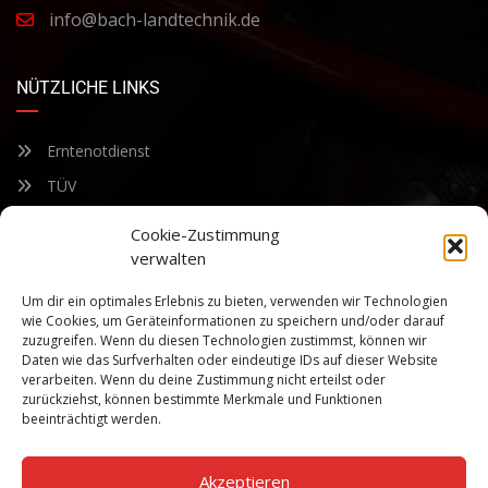
info@bach-landtechnik.de
NÜTZLICHE LINKS
Erntenotdienst
TÜV
Nacherntecheck
Cookie-Zustimmung
verwalten
FÜR UNSEREN NEWSLETTER ANMELDEN
Um dir ein optimales Erlebnis zu bieten, verwenden wir Technologien
wie Cookies, um Geräteinformationen zu speichern und/oder darauf
zuzugreifen. Wenn du diesen Technologien zustimmst, können wir
Bleiben Sie auf dem Laufenden über unsere sich ständig
Daten wie das Surfverhalten oder eindeutige IDs auf dieser Website
weiterentwickelnden Produkteigenschaften und Technologien.
verarbeiten. Wenn du deine Zustimmung nicht erteilst oder
Geben Sie Ihre E-Mail-Adresse ein und abonnieren Sie unseren
zurückziehst, können bestimmte Merkmale und Funktionen
Newsletter.
beeinträchtigt werden.
Akzeptieren