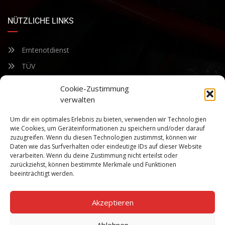
NÜTZLICHE LINKS
Erntenotdienst
TÜV
Nacherntecheck
Cookie-Zustimmung
verwalten
FÜR UNSEREN NEWSLETTER ANMELDEN
Um dir ein optimales Erlebnis zu bieten, verwenden wir Technologien
wie Cookies, um Geräteinformationen zu speichern und/oder darauf
zuzugreifen. Wenn du diesen Technologien zustimmst, können wir
Bleiben Sie auf dem Laufenden über unsere sich ständig
Daten wie das Surfverhalten oder eindeutige IDs auf dieser Website
weiterentwickelnden Produkteigenschaften und Technologien.
verarbeiten. Wenn du deine Zustimmung nicht erteilst oder
Geben Sie Ihre E-Mail-Adresse ein und abonnieren Sie unseren
zurückziehst, können bestimmte Merkmale und Funktionen
Newsletter.
beeinträchtigt werden.
Akzeptieren
Ablehnen