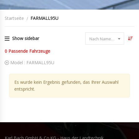
Startseite
FARMALL95U
Show sidebar
Nach Name sortieren
0
Passende Fahrzeuge
Model :
FARMALL95U
Es wurde kein Ergebnis gefunden, das Ihrer Auswahl
entspricht.
Karl Bach GmbH & Co.KG - Haus der Landtechnik