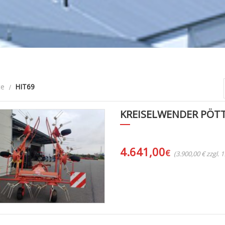
te
HIT69
KREISELWENDER PÖTT
4.641,00
€
(3.900,00 € zzgl.