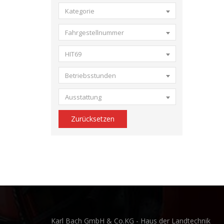
Kategorie
Fahrgestellnummer
HIT69
Betriebsstunden
Ausstattung
Zurücksetzen
Karl Bach GmbH & Co.KG - Haus der Landtechnik