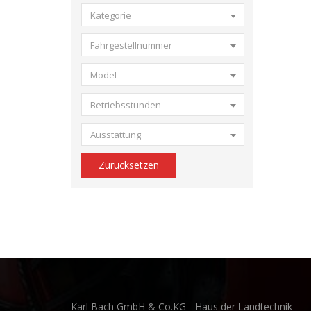
Kategorie
Fahrgestellnummer
Model
Betriebsstunden
Ausstattung
Zurücksetzen
Karl Bach GmbH & Co.KG - Haus der Landtechnik