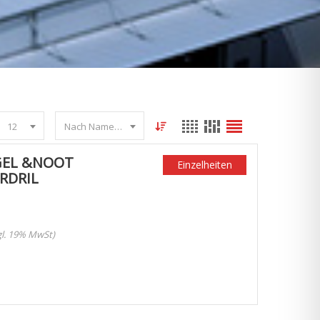
12
Nach Name sortieren
GEL &NOOT
Einzelheiten
RDRIL
zgl. 19% MwSt)