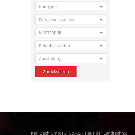
Kategorie
Fahrgestellnummer
MASTERDRILL
Betriebsstunden
Ausstattung
Zurücksetzen
Karl Bach GmbH & Co.KG - Haus der Landtechnik