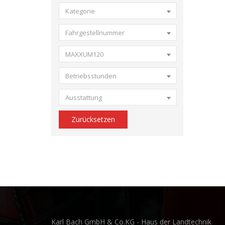
Kategorie
Fahrgestellnummer
MAXXUM120
Betriebsstunden
Ausstattung
Zurücksetzen
Karl Bach GmbH & Co.KG - Haus der Landtechnik