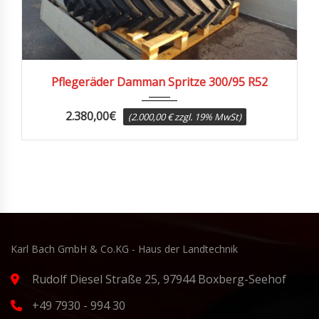
Pflegeräder Damman Spritze 300/95 R52
2.380,00
€
(2.000,00 € zzgl. 19% MwSt)
Karl Bach GmbH & Co.KG - Haus der Landtechnik
Rudolf Diesel Straße 25, 97944 Boxberg-Seehof
+49 7930 - 994 30