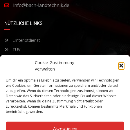
info@bach-landtechnik.de
NÜTZLICHE LINKS
Erntenotdienst
TÜV
Nacherntecheck
Cookie-Zustimmung
verwalten
FÜR UNSEREN NEWSLETTER ANMELDEN
Um dir ein optimales Erlebnis zu bieten, verwenden wir Technologien
wie Cookies, um Geräteinformationen zu speichern und/oder darauf
zuzugreifen. Wenn du diesen Technologien zustimmst, können wir
Bleiben Sie auf dem Laufenden über unsere sich ständig
Daten wie das Surfverhalten oder eindeutige IDs auf dieser Website
weiterentwickelnden Produkteigenschaften und Technologien.
verarbeiten. Wenn du deine Zustimmung nicht erteilst oder
Geben Sie Ihre E-Mail-Adresse ein und abonnieren Sie unseren
zurückziehst, können bestimmte Merkmale und Funktionen
Newsletter.
beeinträchtigt werden.
Akzeptieren