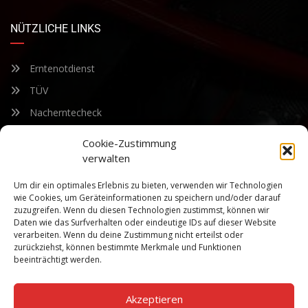
NÜTZLICHE LINKS
Erntenotdienst
TÜV
Nacherntecheck
Cookie-Zustimmung
FÜR UNSEREN NEWSLETTER ANMELDEN
verwalten
Um dir ein optimales Erlebnis zu bieten, verwenden wir Technologien
Bleiben Sie auf dem Laufenden über unsere sich ständig
wie Cookies, um Geräteinformationen zu speichern und/oder darauf
weiterentwickelnden Produkteigenschaften und Technologien.
zuzugreifen. Wenn du diesen Technologien zustimmst, können wir
Geben Sie Ihre E-Mail-Adresse ein und abonnieren Sie unseren
Daten wie das Surfverhalten oder eindeutige IDs auf dieser Website
verarbeiten. Wenn du deine Zustimmung nicht erteilst oder
Newsletter.
zurückziehst, können bestimmte Merkmale und Funktionen
beeinträchtigt werden.
Akzeptieren