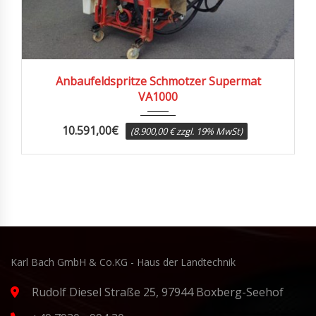
2010
Anbaufeldspritze Schmotzer Supermat
VA1000
10.591,00
€
(8.900,00 € zzgl. 19% MwSt)
Karl Bach GmbH & Co.KG - Haus der Landtechnik
Rudolf Diesel Straße 25, 97944 Boxberg-Seehof