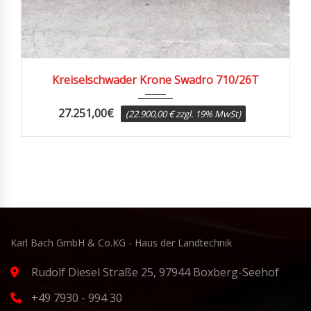
2025
Kreiselschwader Krone Swadro 710/26T
27.251,00
€
(22.900,00 € zzgl. 19% MwSt)
Karl Bach GmbH & Co.KG - Haus der Landtechnik
Rudolf Diesel Straße 25, 97944 Boxberg-Seehof
+49 7930 - 994 30