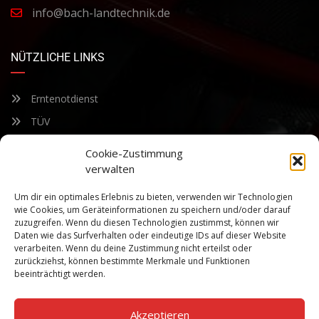
info@bach-landtechnik.de
NÜTZLICHE LINKS
Erntenotdienst
TÜV
Nacherntecheck
Cookie-Zustimmung
verwalten
FÜR UNSEREN NEWSLETTER ANMELDEN
Um dir ein optimales Erlebnis zu bieten, verwenden wir Technologien
wie Cookies, um Geräteinformationen zu speichern und/oder darauf
zuzugreifen. Wenn du diesen Technologien zustimmst, können wir
Bleiben Sie auf dem Laufenden über unsere sich ständig
Daten wie das Surfverhalten oder eindeutige IDs auf dieser Website
weiterentwickelnden Produkteigenschaften und Technologien.
verarbeiten. Wenn du deine Zustimmung nicht erteilst oder
Geben Sie Ihre E-Mail-Adresse ein und abonnieren Sie unseren
zurückziehst, können bestimmte Merkmale und Funktionen
Newsletter.
beeinträchtigt werden.
Akzeptieren