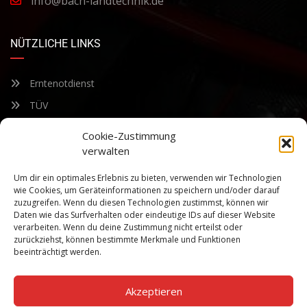
info@bach-landtechnik.de
NÜTZLICHE LINKS
Erntenotdienst
TÜV
Nacherntecheck
Cookie-Zustimmung
verwalten
FÜR UNSEREN NEWSLETTER ANMELDEN
Um dir ein optimales Erlebnis zu bieten, verwenden wir Technologien
wie Cookies, um Geräteinformationen zu speichern und/oder darauf
zuzugreifen. Wenn du diesen Technologien zustimmst, können wir
Bleiben Sie auf dem Laufenden über unsere sich ständig
Daten wie das Surfverhalten oder eindeutige IDs auf dieser Website
weiterentwickelnden Produkteigenschaften und Technologien.
verarbeiten. Wenn du deine Zustimmung nicht erteilst oder
Geben Sie Ihre E-Mail-Adresse ein und abonnieren Sie unseren
zurückziehst, können bestimmte Merkmale und Funktionen
Newsletter.
beeinträchtigt werden.
Akzeptieren