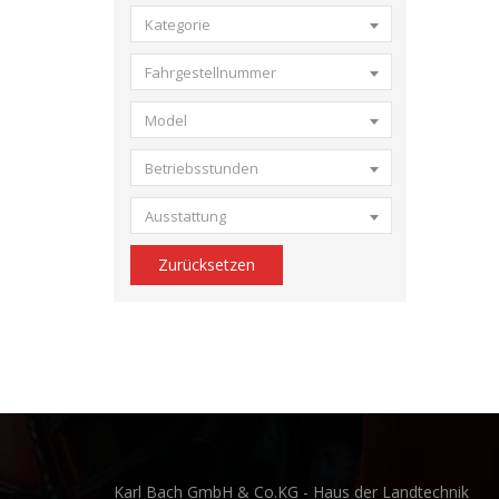
Kategorie
Fahrgestellnummer
Model
Betriebsstunden
Ausstattung
Zurücksetzen
Karl Bach GmbH & Co.KG - Haus der Landtechnik