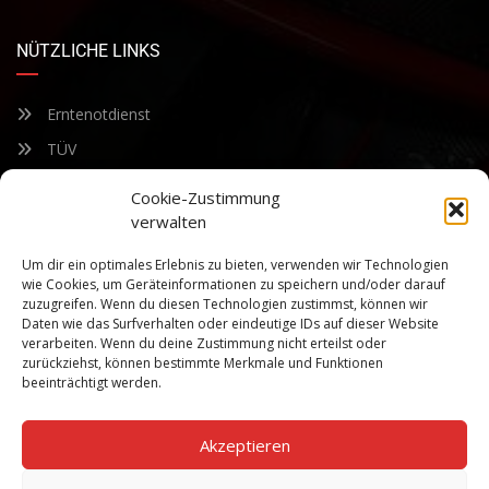
NÜTZLICHE LINKS
Erntenotdienst
TÜV
Nacherntecheck
Cookie-Zustimmung
verwalten
FÜR UNSEREN NEWSLETTER ANMELDEN
Um dir ein optimales Erlebnis zu bieten, verwenden wir Technologien
wie Cookies, um Geräteinformationen zu speichern und/oder darauf
zuzugreifen. Wenn du diesen Technologien zustimmst, können wir
Bleiben Sie auf dem Laufenden über unsere sich ständig
Daten wie das Surfverhalten oder eindeutige IDs auf dieser Website
weiterentwickelnden Produkteigenschaften und Technologien.
verarbeiten. Wenn du deine Zustimmung nicht erteilst oder
Geben Sie Ihre E-Mail-Adresse ein und abonnieren Sie unseren
zurückziehst, können bestimmte Merkmale und Funktionen
Newsletter.
beeinträchtigt werden.
Akzeptieren