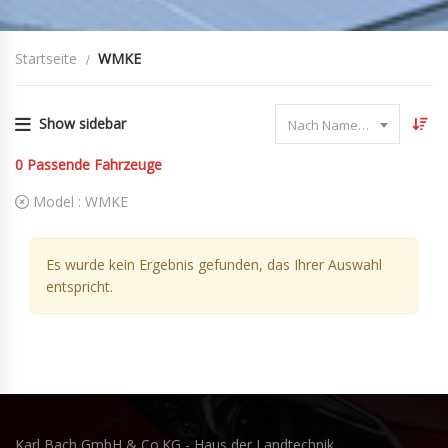
Startseite
WMKE
Show sidebar
Nach Name sortieren
0
Passende Fahrzeuge
Model :
WMKE
Es wurde kein Ergebnis gefunden, das Ihrer Auswahl
entspricht.
Karl Bach GmbH & Co.KG - Haus der Landtechnik